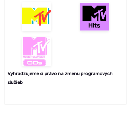
Maďarský
Český
Anglický
Anglický
Anglický
Vyhradzujeme si právo na zmenu programových
služieb